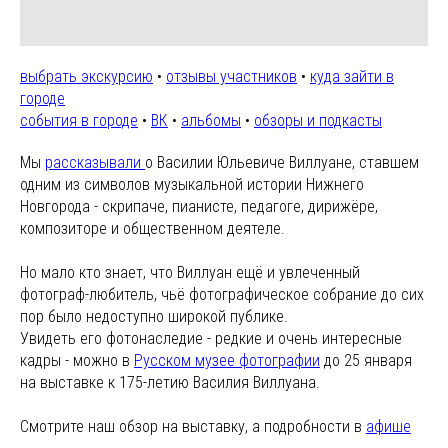
выбрать экскурсию
•
отзывы участников
•
куда зайти в
городе
события в городе
•
ВК
•
альбомы
•
обзоры и подкасты
Мы
рассказывали
о Василии Юльевиче Виллуане, ставшем
одним из символов музыкальной истории Нижнего
Новгорода - скрипаче, пианисте, педагоге, дирижёре,
композиторе и общественном деятеле.
Но мало кто знает, что Виллуан ещё и увлеченный
фотограф-любитель, чьё фотографическое собрание до сих
пор было недоступно широкой публике.
Увидеть его фотонаследие - редкие и очень интересные
кадры - можно в
Русском музее фотографии
до 25 января
на выставке к 175-летию Василия Виллуана.
Смотрите наш обзор на выставку, а подробности в
афише