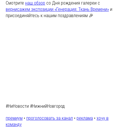
Смотрите
наш обзор
со Дня рождения галереи с
вернисажем экспозиции «Генерация: Ткань Времени»
и
присоединяйтесь к нашим поздравлениям 🎉
#НиНовости #НижнийНовгород
премиум
•
проголосовать за канал
•
реклама
•
хочу в
команду