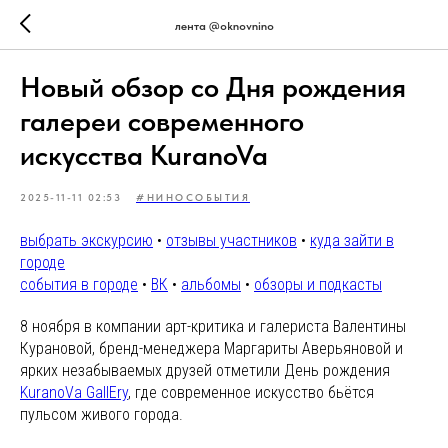
лента @oknovnino
Новый обзор со Дня рождения
галереи современного
искусства KuranoVa
2025-11-11 02:53
#НИНОСОБЫТИЯ
выбрать экскурсию
•
отзывы участников
•
куда зайти в
городе
события в городе
•
ВК
•
альбомы
•
обзоры и подкасты
8 ноября в компании арт-критика и галериста Валентины
Курановой, бренд-менеджера Маргариты Аверьяновой и
ярких незабываемых друзей отметили День рождения
KuranoVa GallEry
, где современное искусство бьётся
пульсом живого города.