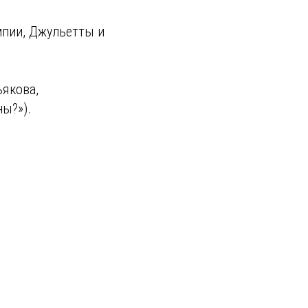
мпии, Джульетты и
ьякова,
ы?»).