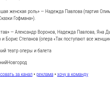
чшая женская роль» — Надежда Павлова (партия Оли
Сказки Гофмана»).
тав» — Александр Воронов, Надежда Павлова, Яна Д
 и Борис Степанов (опера «Так поступают все женщин
ий театр оперы и балета
нийНовгород
совать за канал
•
реклама
•
хочу в команду