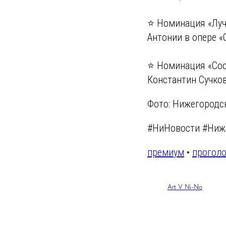
⭐️ Номинация «Лу
Антонии в опере «
⭐️ Номинация «Сос
Константин Сучков
Фото: Нижегородск
#НиНовости #Ниж
премиум
•
проголо
Art V Ni-No