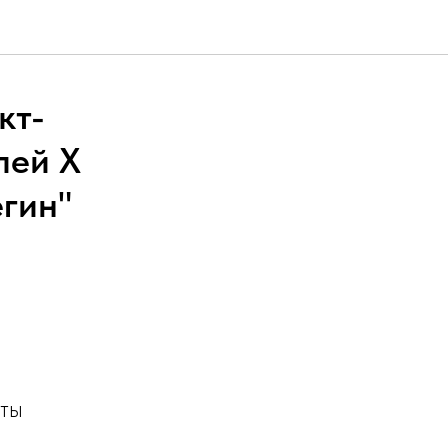
кт-
лей Х
гин"
сты