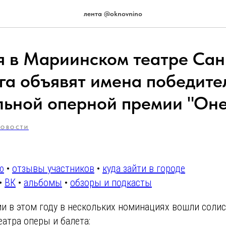
лента @oknovnino
я в Мариинском театре Сан
га объявят имена победите
ьной оперной премии "Оне
ОВОСТИ
ю
•
отзывы участников
•
куда зайти в городе
•
ВК
•
альбомы
•
обзоры и подкасты
ии в этом году в нескольких номинациях вошли соли
атра оперы и балета: