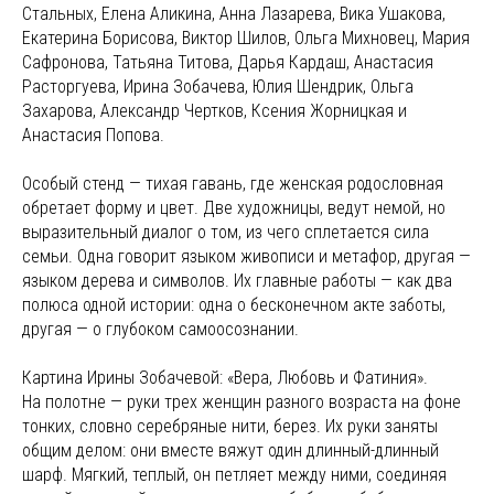
Стальных, Елена Аликина, Анна Лазарева, Вика Ушакова,
Екатерина Борисова, Виктор Шилов, Ольга Михновец, Мария
Сафронова, Татьяна Титова, Дарья Кардаш, Анастасия
Расторгуева, Ирина Зобачева, Юлия Шендрик, Ольга
Захарова, Александр Чертков, Ксения Жорницкая и
Анастасия Попова.
Особый стенд — тихая гавань, где женская родословная
обретает форму и цвет. Две художницы, ведут немой, но
выразительный диалог о том, из чего сплетается сила
семьи. Одна говорит языком живописи и метафор, другая —
языком дерева и символов. Их главные работы — как два
полюса одной истории: одна о бесконечном акте заботы,
другая — о глубоком самоосознании.
Картина Ирины Зобачевой: «Вера, Любовь и Фатиния».
На полотне — руки трех женщин разного возраста на фоне
тонких, словно серебряные нити, берез. Их руки заняты
общим делом: они вместе вяжут один длинный-длинный
шарф. Мягкий, теплый, он петляет между ними, соединяя