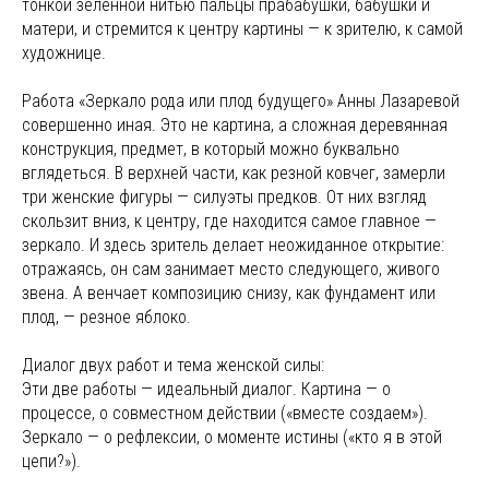
тонкой зеленной нитью пальцы прабабушки, бабушки и
матери, и стремится к центру картины — к зрителю, к самой
художнице.
Работа «Зеркало рода или плод будущего» Анны Лазаревой
совершенно иная. Это не картина, а сложная деревянная
конструкция, предмет, в который можно буквально
вглядеться. В верхней части, как резной ковчег, замерли
три женские фигуры — силуэты предков. От них взгляд
скользит вниз, к центру, где находится самое главное —
зеркало. И здесь зритель делает неожиданное открытие:
отражаясь, он сам занимает место следующего, живого
звена. А венчает композицию снизу, как фундамент или
плод, — резное яблоко.
Диалог двух работ и тема женской силы:
Эти две работы — идеальный диалог. Картина — о
процессе, о совместном действии («вместе создаем»).
Зеркало — о рефлексии, о моменте истины («кто я в этой
цепи?»).